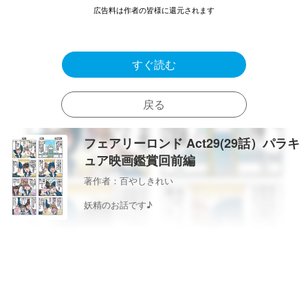
広告料は作者の皆様に還元されます
すぐ読む
戻る
フェアリーロンド Act29(29話）パラキ
ュア映画鑑賞回前編
著作者：百やしきれい
妖精のお話です♪