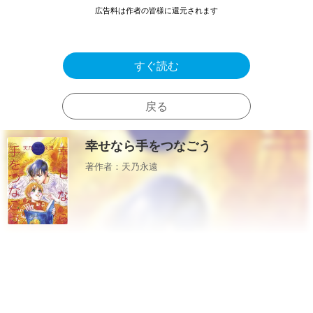
広告料は作者の皆様に還元されます
すぐ読む
戻る
幸せなら手をつなごう
著作者：天乃永遠