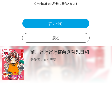
広告料は作者の皆様に還元されます
すぐ読む
戻る
前、ときどき横向き育児日和
著作者：石本美穂