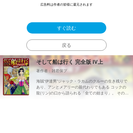
広告料は作者の皆様に還元されます
すぐ読む
戻る
そして船は行く 完全版 IV上
著作者：雑君保プ
海賊“伊達男”ジャック・ラカムのクルーの生き残りで
あり、アンとメアリーの親代わりでもある コックの
龍(リン)の口から語られる「全ての始まり」。 その悔
恨を少しでも薄らげるかのように、過酷な冒険を続け
てきたアン+メアリーの二人に 待ち受ける衝撃の展
開…。 ジャマイカの火薬庫“海賊自治都市ポート・ロ
イヤル”を舞台に、いま、物語の真の結末への 扉が開
く!