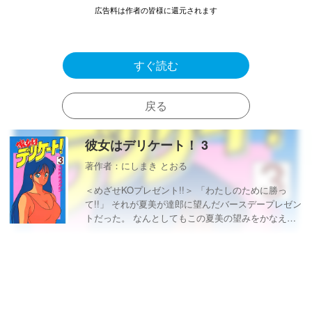
広告料は作者の皆様に還元されます
すぐ読む
戻る
彼女はデリケート！ 3
著作者：にしまき とおる
＜めざせKOプレゼント!!＞ 「わたしのために勝っ
て!!」 それが夏美が達郎に望んだバースデープレゼン
トだった。 なんとしてもこの夏美の望みをかなえよ
うと、いつにもまして気合の入った練習が始まっ
た・・・・。 夏美への思いと、流した汗で、勝利を
その手につかめ、達郎!! 講談社「週刊少年マガジン」
連載 全186ページ 1989年8月17日初版発行