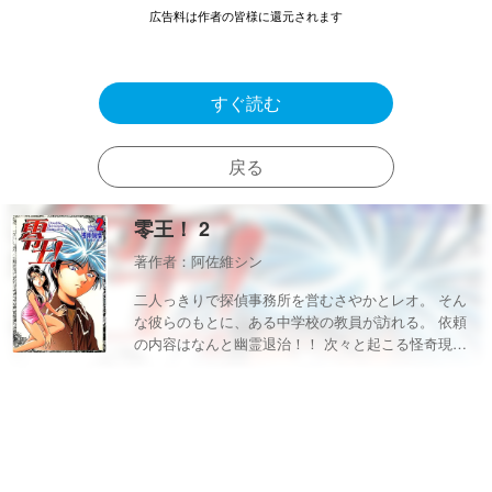
広告料は作者の皆様に還元されます
すぐ読む
戻る
零王！ 2
著作者：阿佐維シン
二人っきりで探偵事務所を営むさやかとレオ。 そん
な彼らのもとに、ある中学校の教員が訪れる。 依頼
の内容はなんと幽霊退治！！ 次々と起こる怪奇現象
の謎を探るべく、学校に潜入したさやかとレオ。 そ
こには驚くべき真相が隠されていた！？ 講談社・マ
ガジンスペシャル２００２年連載