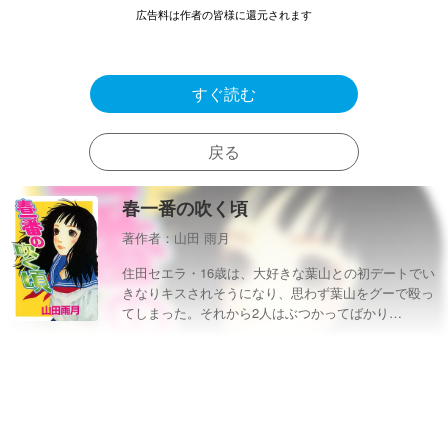
広告料は作者の皆様に還元されます
すぐ読む
戻る
春一番の吹く頃
著作者：山田 雨月
住田セエラ・16歳は、大好きな葉山との初デートでい
きなりキスされそうになり、思わず葉山をグーで殴っ
てしまった。それから2人はぶつかってばかり
で…！？ 好きと好きとのすれ違い。