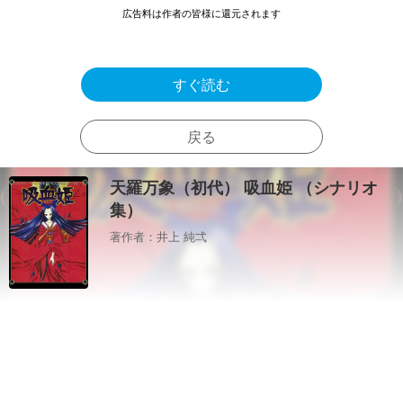
広告料は作者の皆様に還元されます
すぐ読む
戻る
天羅万象（初代） 吸血姫 （シナリオ
集）
著作者：井上 純弌