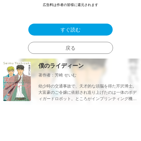
広告料は作者の皆様に還元されます
すぐ読む
戻る
僕のライディーン
著作者：芳崎 せいむ
幼少時の交通事故で、天才的な頭脳を得た芹沢博士。
大富豪のご令嬢に依頼され造り上げたのは一体のボデ
ィガードロボット。ところがインプリンティング機能
の働きで、ロボットは博士を護るよう起動してしまっ
た・・・！