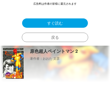
広告料は作者の皆様に還元されます
すぐ読む
戻る
原色超人ペイントマン 2
著作者：おおた 文彦