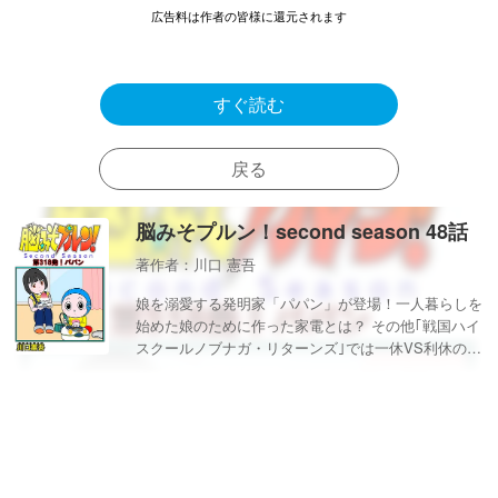
広告料は作者の皆様に還元されます
すぐ読む
戻る
脳みそプルン！second season 48話
著作者：川口 憲吾
娘を溺愛する発明家「パパン」が登場！一人暮らしを
始めた娘のために作った家電とは？ その他｢戦国ハイ
スクールノブナガ・リターンズ｣では一休VS利休の筋
肉対決がスタート！ 「百タロたん」もあるヨ！