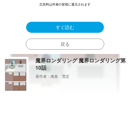
広告料は作者の皆様に還元されます
すぐ読む
戻る
魔界ロンダリング 魔界ロンダリング第
10話
著作者：南条 雪定