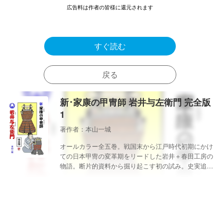
広告料は作者の皆様に還元されます
すぐ読む
戻る
新･家康の甲冑師 岩井与左衛門 完全版
1
著作者：本山一城
オールカラー全五巻。戦国末から江戸時代初期にかけ
ての日本甲冑の変革期をリードした岩井＋春田工房の
物語。断片的資料から掘り起こす初の試み。史実追及
をメインに据えた旧作に対して、わかり易い内容にす
るため、多少の潤色を加えて甲冑師の姿を生き生きと
描きます。鉱石探し、鍛錬、甲冑の構成。