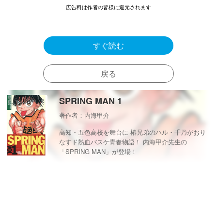
広告料は作者の皆様に還元されます
すぐ読む
戻る
SPRING MAN 1
著作者：内海甲介
高知・五色高校を舞台に 椿兄弟のハル・千乃がおり
なすド熱血バスケ青春物語！ 内海甲介先生の
「SPRING MAN」が登場！