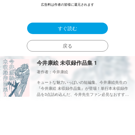
広告料は作者の皆様に還元されます
すぐ読む
戻る
今井康絵 未収録作品集 1
著作者：今井康絵
キュートな魅力いっぱいの短編集、今井康絵先生の
『今井康絵 未収録作品集』が登場！単行本未収録作
品を3点詰め込んだ、今井先生ファン必見なおすすめ
作。