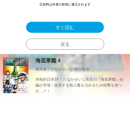
広告料は作者の皆様に還元されます
すぐ読む
戻る
海底軍艦 4
著作者：たなかせいじ,押川春浪
本格的日本SF！たなかせいじ先生の『海底軍艦』続
編が登場！追尾する無人艦を沈めるため砲撃を放つ
が…？！