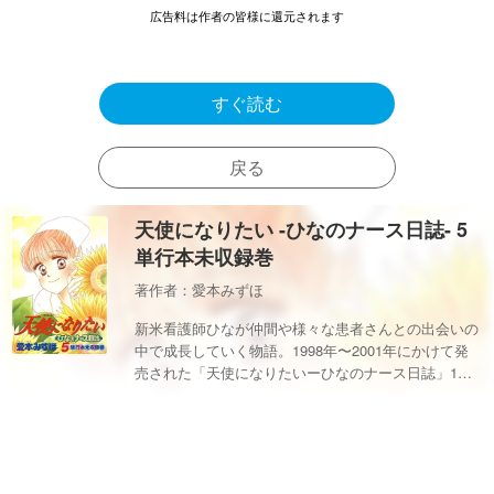
広告料は作者の皆様に還元されます
すぐ読む
戻る
天使になりたい -ひなのナース日誌- 5
単行本未収録巻
著作者：愛本みずほ
新米看護師ひなが仲間や様々な患者さんとの出会いの
中で成長していく物語。1998年〜2001年にかけて発
売された「天使になりたいーひなのナース日誌」1〜4
巻に続く幻の第5巻です！読み切り連作形式の3話収録
ですので4巻までを読んでなくても楽しんでいただけ
ると思います。