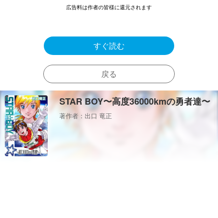
広告料は作者の皆様に還元されます
すぐ読む
戻る
STAR BOY〜高度36000kmの勇者達〜
著作者：出口 竜正