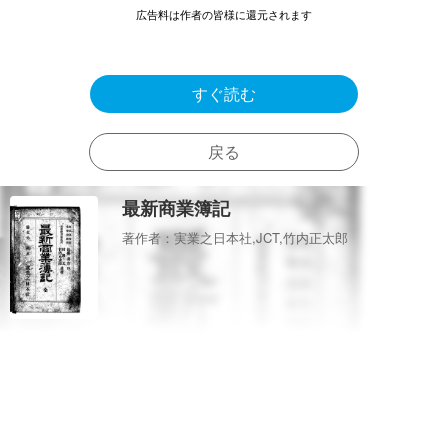
広告料は作者の皆様に還元されます
すぐ読む
戻る
最新商業簿記
著作者：実業之日本社,JCT,竹内正太郎