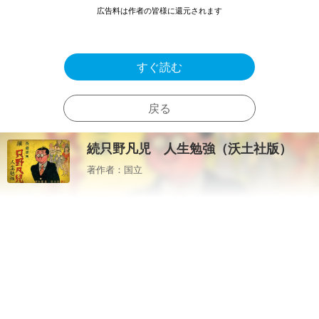
広告料は作者の皆様に還元されます
すぐ読む
戻る
続只野凡児 人生勉強（沃土社版）
著作者：国立