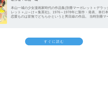
本山一城の少女漫画家時代の作品集(別冊マーガレット＋デラッ
レット＋ぶ～け＝集英社)。1976～1978年に製作・発表、単行
恋愛ものは皆無でどちらかというと男目線の作品。 当時別冊マ
は少女漫画で一番売れており、新人を発掘して主戦力にすると
週刊少年ジャンプの先をいっていた。作者は後に少年誌でスー
全43巻を描くが、そのコメディセンスはこの時代に鍛えられた
る。『みにみにミニちゃん』『あいまいミイちゃん』『ふたご
い』の各シリーズ。『ナマちゃんの恋人』『花ムコはだれだ？
すぐに読む
短編集。