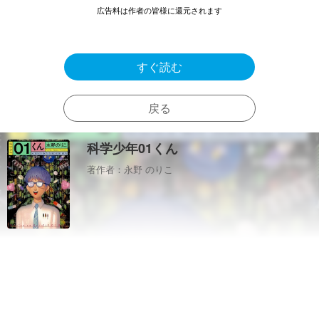
広告料は作者の皆様に還元されます
すぐ読む
戻る
科学少年01くん
著作者：永野 のりこ