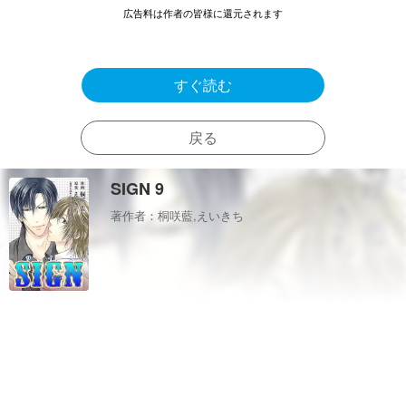
広告料は作者の皆様に還元されます
すぐ読む
戻る
SIGN 9
著作者：桐咲藍,えいきち