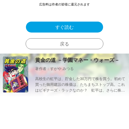
広告料は作者の皆様に還元されます
すぐ読む
戻る
黄金の道 －学園マネー・ウォーズ－
著作者：すがや みつる
高校生の虹平は、貯金した30万円で株を買う。初めて
買った御用建設の株価は、たちまちストップ高。これ
はビギナーズ・ラックなのか？ 虹平は、さらに株の
世界にのめり込んでいくが、、、。株式投資がテーマ
の少年マンガ！