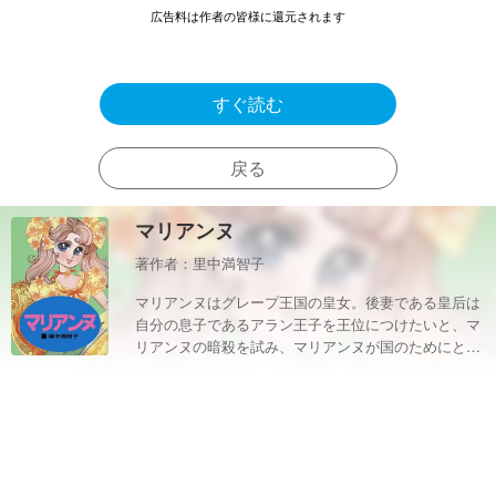
広告料は作者の皆様に還元されます
すぐ読む
戻る
マリアンヌ
著作者：里中満智子
マリアンヌはグレープ王国の皇女。後妻である皇后は
自分の息子であるアラン王子を王位につけたいと、マ
リアンヌの暗殺を試み、マリアンヌが国のためにと行
うプランをことごとく邪魔しようとする。そんなこと
には負けないマリアンヌ。家庭教師の先生とマリアン
ヌのロマンスの行方も気になります。